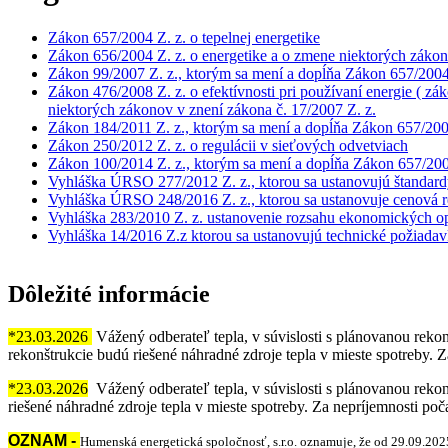
Zákon 657/2004 Z. z. o tepelnej energetike
Zákon 656/2004 Z. z. o energetike a o zmene niektorých záko
Zákon 99/2007 Z. z., ktorým sa mení a dopĺňa Zákon 657/2004 
Zákon 476/2008 Z. z. o efektívnosti pri používaní energie ( zá
niektorých zákonov v znení zákona č. 17/2007 Z. z.
Zákon 184/2011 Z. z., ktorým sa mení a dopĺňa Zákon 657/2004 
Zákon 250/2012 Z. z. o regulácii v sieťových odvetviach
Zákon 100/2014 Z. z., ktorým sa mení a dopĺňa Zákon 657/2004 
Vyhláška ÚRSO 277/2012 Z. z., ktorou sa ustanovujú štandard
Vyhláška ÚRSO 248/2016 Z. z., ktorou sa ustanovuje cenová re
Vyhláška 283/2010 Z. z. ustanovenie rozsahu ekonomických op
Vyhláška 14/2016 Z.z ktorou sa ustanovujú technické požiadavk
Dôležité informácie
*23.03.2026
Vážený odberateľ tepla, v súvislosti s plánovanou reko
rekonštrukcie budú riešené náhradné zdroje tepla v mieste spotreby.
*23.03.2026
Vážený odberateľ tepla, v súvislosti s plánovanou reko
riešené náhradné zdroje tepla v mieste spotreby. Za nepríjemnosti p
OZNAM -
Humenská energetická spoločnosť, s.r.o. oznamuje, že od 29.09.202