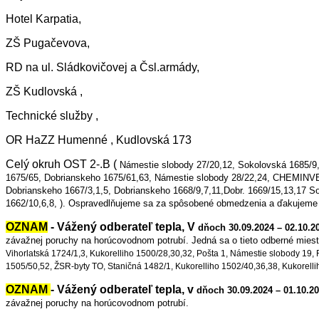
Hotel Karpatia,
ZŠ Pugačevova,
RD na ul. Sládkovičovej a Čsl.armády,
ZŠ Kudlovská ,
Technické služby ,
OR HaZZ Humenné , Kudlovská 173
Celý okruh OST 2-.B (
Námestie slobody 27/20,12, Sokolovská 1685/9,
1675/65, Dobrianskeho 1675/61,63, Námestie slobody 28/22,24, CHEMINVE
Dobrianskeho 1667/3,1,5, Dobrianskeho 1668/9,7,11,
Dobr. 1669/15,13,17 S
1662/10,6,8, ).
Ospravedlňujeme sa za spôsobené obmedzenia a ďakujeme 
OZNAM
- Vážený odberateľ tepla, V
dňoch 30.09.2024 – 02.10.20
závažnej poruchy na horúcovodnom potrubí.
Jedná sa o tieto odberné mies
Vihorlatská 1724/1,3, Kukorelliho 1500/28,30,32, Pošta 1, Námestie slobody 
1505/50,52, ŽSR-byty TO, Staničná 1482/1, Kukorelliho 1502/40,36,38, Kukorellih
OZNAM
- Vážený odberateľ tepla, v
dňoch 30.09.2024 – 01.10.202
závažnej poruchy na horúcovodnom potrubí.