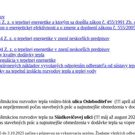
nov
Z. z. o tepelnej energetike a ktorým sa dopĺňa zákon č. 455/1991 Zb.
kon o energetickej efektívnosti a o zmene a doplnení zákona č. 555/200
Z. z. o tepelnej energetike v znení neskorších predpisov
Z. z. o tepelnej energetike v znení neskorších predpisov
y kvality dodávky tepla
gulácia v tepelnej energetike
rávnených nákladov vyvolaných odpojením odberateľa od sústavy tepe
y na tepelnú izoláciu rozvodov tepla a teplej vody
nštrukciou rozvodov tepla vnútro-blok
ulica
Osloboditeľov
(!!! apríl 
 Za nepríjemnosti počas stavebných prác a najnutnejšie obmedzenia v d
nštrukciou rozvodov tepla na
Sládkovičovej ulici
(!!! máj až august 20
očas stavebných prác a najnutnejšie obmedzenia v dodávke tepla sa vop
5 do 3.10.2025 začína s prípravou na vykurovaciu sezónu.
Žiadame všetkých odber