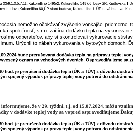
á 33/9,1,3,5,7,11, Kukorelliho 1495/2, Kukorelliho 1497/6, Lesy SR, Kudlovská 1,
Do
rev. budova,Kukorelliho 60,
ÚP-stará budova, Kukorelliho 1, ÚP-nová budova, Kukor
počasia nemožno očakávať zvýšenie vonkajšej priemernej te
cká spoločnosť, s.r.o. začína dodávku tepla na vykurovani
rosíme odberateľov, aby si skontrolovali vykurovacie súst
aximum. Urýchli to nábeh vykurovania v bytových domoch.
Ď
0.09.2024 bude prerušovaná dodávka tepla na prípravu teplej vo
 vyvesený oznam na vchodových dverách.
Ospravedlňujeme sa z
.30 hod. je prerušená dodávka tepla (ÚK a TÚV) z dôvodu dostra
 s tým spojený výpadok prípravy teplej vody potrvrá do odstránen
informujeme, že v 29. týždni, t.j. od 15.07.2024, môžu vzni
adky v dodávke teplej vody sa vopred ospravedlňujeme.
Ďakuj
.30 hod. je prerušená dodávka tepla (ÚK a TÚV) z dôvodu dostra
 s tým spojený výpadok prípravy teplej vody potrvrá do odstránen