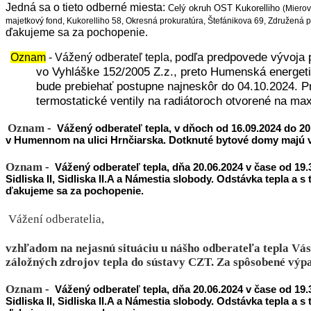
Jedná sa o tieto odberné miesta:
Celý okruh OST Kukorelliho
(Mierov
majetkový fond, Kukorelliho 58,
Okresná prokuratúra, Štefánikova 69, Združená p
ďakujeme sa za pochopenie.
odľa predpovede vývoja 
Oznam
- Vážený odberateľ tepla, p
vo Vyhláške 152/2005 Z.z., preto Humenská energeti
bude prebiehať postupne najneskôr do 04.10.2024. P
termostatické ventily na radiátoroch otvorené na m
Oznam
-
V
ážený odberateľ tepla, v dňoch od 16.09.2024 do 2
v Humennom na ulici Hrnčiarska. Dotknuté bytové domy majú
Oznam
-
Vážený odberateľ tepla, dňa 20.06.2024 v čase od 19
Sidliska II, Sidliska II.A a Námestia slobody. Odstávka tepla a
ďakujeme sa za pochopenie.
Vážení odberatelia,
vzhľadom na nejasnú situáciu u nášho odberateľa tepla Vás 
záložných zdrojov tepla do sústavy CZT. Za spôsobené výp
Oznam
-
Vážený odberateľ tepla, dňa 20.06.2024 v čase od 19
Sidliska II, Sidliska II.A a Námestia slobody. Odstávka tepla a