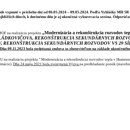
 vypnuté v priebehu dní od 06.05.2024 – 09.05.2024. Podľa Vyhlášky MH SR č.
bližších dňoch, k dnešnému dňu je aj ukončená vykurovacia sezóna. Odporúčam
„Modernizácia a rekonštrukcia rozvodov tep
MOF na realizáciu projektu
LÁDKOVIČOVA, REKONŠTRUKCIA SEKUNDÁRNYCH ROZVODO
, REKONŠTRUKCIA SEKUNDÁRNYCH ROZVODOV VS 29 SÍ
Dňa 09.11.2023 bola podpísaná zmluva so zhotoviteľom na základe ukončeného
EU na realizáciu projektu " Modernizácia a rekonštrukcia rozvodov tepla v Humen
rmácie).
Dňa 24.mája 2021 bola zverejnená Výzva
na predkladanie ponúk (stavebné