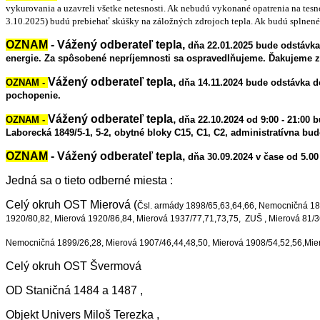
vykurovania a uzavreli všetke netesnosti. Ak nebudú vykonané opatrenia na tes
3.10.2025) budú prebiehať skúšky na záložných zdrojoch tepla. Ak budú splnen
OZNAM
-
Vážený odberateľ tepla,
dňa 22.01.2025 bude odstávka 
energie. Za spôsobené nepríjemnosti sa ospravedlňujeme.
Ďakujeme z
Vážený odberateľ tepla,
OZNAM -
dňa 14.11.2024 bude odstávka do
pochopenie.
Vážený odberateľ tepla,
OZNAM -
dňa 22.10.2024 od 9:00 - 21:00 b
Laborecká 1849/5-1, 5-2, obytné bloky C15, C1, C2, administratívna b
OZNAM
- Vážený odberateľ tepla,
dňa 30.09.2024 v čase od 5.00
Jedná sa o tieto odberné miesta :
Celý okruh OST Mierová (
Čsl. armády 1898/65,63,64,66, Nemocničná 18
1920/80,82, Mierová 1920/86,84, Mierová 1937/77,71,73,75, ZUŠ , Mierová 81/3
Nemocničná 1899/26,28, Mierová 1907/46,44,48,50, Mierová 1908/54,52,56,
Mie
Celý okruh OST Švermová
OD Staničná 1484 a 1487 ,
Objekt Univers Miloš Terezka ,