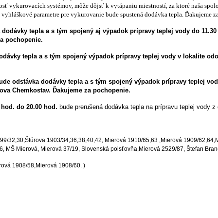
nosť vykurovacích systémov, môže dôjsť k vytápaniu miestností, za ktoré naša sp
é vyhláškové parametre pre vykurovanie bude spustená dodávka tepla.
Ďakujeme z
dodávky tepla a s tým spojený aj výpadok prípravy teplej vody do 11.30
a pochopenie.
dávky tepla a s tým spojený výpadok prípravy teplej vody v lokalite od
ude odstávka dodávky tepla a s tým spojený výpadok prípravy teplej vody 
udova Chemkostav.
Ďakujeme za pochopenie.
 hod. do 20.00 hod.
bude prerušená dodávka tepla na prípravu teplej vody 
99/32,30,
Štúrova 1903/34,36,38,40,42, Mierová 1910/65,63 ,
Mierová 1909/62,64,
M
6, MŠ Mierová, Mierová 37/19, Slovenská poisťovňa,Mierová 2529/87, Štefan Brano
rová 1908/58,
Mierová 1908/60. )