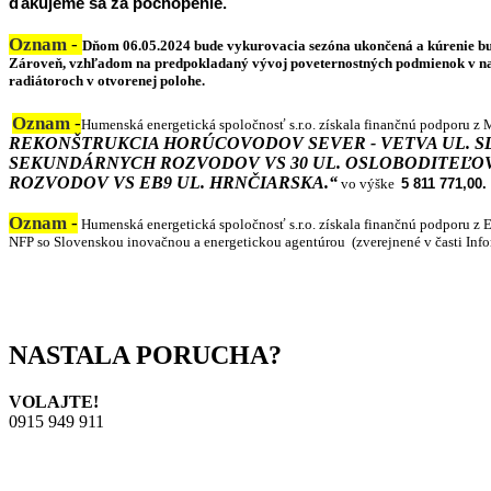
ďakujeme sa za pochopenie.
Oznam
-
Dňom 06.05.2024 bude vykurovacia sezóna ukončená a kúrenie bude
Zároveň, vzhľadom na predpokladaný vývoj poveternostných podmienok v naj
radiátoroch v otvorenej polohe.
Oznam
-
Humenská energetická spoločnosť s.r.o. získala finančnú podporu z 
REKONŠTRUKCIA HORÚCOVODOV SEVER - VETVA UL. S
SEKUNDÁRNYCH ROZVODOV VS 30 UL. OSLOBODITEĽOV
ROZVODOV VS EB9 UL. HRNČIARSKA.“
vo výške
5 811 771,00.
Oznam
-
Humenská energetická spoločnosť s.r.o. získala finančnú podporu z 
NFP so Slovenskou inovačnou a energetickou agentúrou (zverejnené v časti Info
NASTALA PORUCHA?
VOLAJTE!
0915 949 911