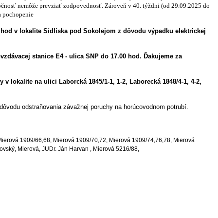
oločnosť nemôže prevziať zodpovednosť. Zároveň v 40. týždni (od 29.09.2025 do
a pochopenie
 hod v lokalite Sídliska pod Sokolejom z dôvodu výpadku elektrickej
ovzdávacej stanice E4 - ulica SNP do 17.00 hod.
Ďakujeme za
v lokalite na ulici Laborcká 1845/1-1, 1-2, Laborecká 1848/4-1, 4-2,
z dôvodu odstraňovania závažnej poruchy na horúcovodnom potrubí.
ierová 1909/66,68, Mierová 1909/70,72, Mierová 1909/74,76,78, Mierová
vský, Mierová, JUDr. Ján Harvan , Mierová 5216/88,