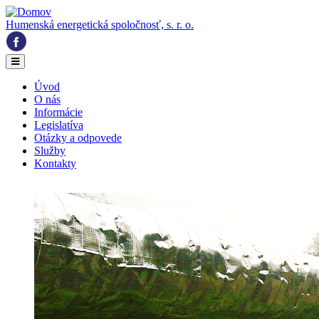
Skočiť na hlavný obsah
Humenská energetická spoločnosť, s. r. o.
Úvod
O nás
Informácie
Legislatíva
Otázky a odpovede
Služby
Kontakty