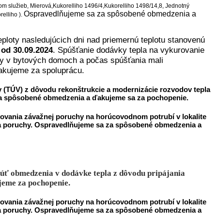
m služieb, Mierová,
Kukorelliho 1496/4,
Kukorelliho 1498/14,8, Jednotný
Ospravedlňujeme sa za spôsobené obmedzenia a
elliho ).
ploty nasledujúcich dni nad priemernú teplotu stanovenú
e
od 30.09.2024
. Spúšťanie dodávky tepla na vykurovanie
avy v bytových domoch a počas spúšťania mali
akujeme za spoluprácu.
dy (TÚV) z dôvodu rekonštrukcie a modernizácie rozvodov tepla
a spôsobené obmedzenia a ďakujeme sa za pochopenie.
ňovania závažnej poruchy na horúcovodnom potrubí v lokalite
ia poruchy.
Ospravedlňujeme sa za spôsobené obmedzenia a
knúť obmedzenia v dodávke tepla z dôvodu pripájania
eme za pochopenie.
ňovania závažnej poruchy na horúcovodnom potrubí v lokalite
ia poruchy.
Ospravedlňujeme sa za spôsobené obmedzenia a