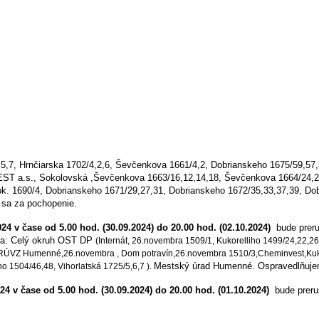
5,7, Hrnčiarska 1702/4,2,6, Ševčenkova 1661/4,2, Dobrianskeho 1675/59,57,
ST a.s., Sokolovská ,
Ševčenkova 1663/16,12,14,18, Ševčenkova 1664/24,2
ok. 1690/4, Dobrianskeho 1671/29,27,31, Dobrianskeho 1672/35,33,37,39, Do
sa za pochopenie.
24 v čase od 5.00 hod. (30.09.2024) do 20.00 hod. (02.10.2024)
bude preru
ta:
Celý okruh OST DP
(Internát, 26.novembra 1509/1, Kukorelliho 1499/24,22,2
19, RÚVZ Humenné,26.novembra , Dom potravín,26.novembra 1510/3,
Cheminvest,Kuk
Mestský úrad Humenné.
Ospravedlňuje
o 1504/46,48, Vihorlatská 1725/5,6,7 ).
4 v čase od 5.00 hod. (30.09.2024) do 20.00 hod. (01.10.2024)
bude preru