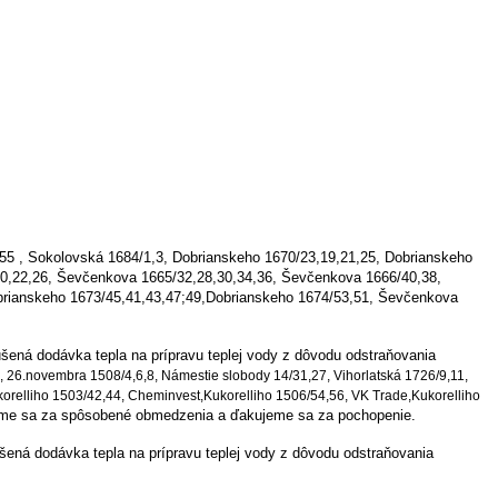
55 , Sokolovská 1684/1,3, Dobrianskeho 1670/23,19,21,25, Dobrianskeho
0,22,26, Ševčenkova 1665/32,28,30,34,36, Ševčenkova 1666/40,38,
brianskeho 1673/45,41,43,47;49,
Dobrianskeho 1674/53,51, Ševčenkova
šená dodávka tepla na prípravu teplej vody z dôvodu odstraňovania
6, 26.novembra 1508/4,6,8, Námestie slobody 14/31,27, Vihorlatská 1726/9,11,
orelliho 1503/42,44, Cheminvest,Kukorelliho 1506/54,56, VK Trade,Kukorelliho
me sa za spôsobené obmedzenia a ďakujeme sa za pochopenie.
šená dodávka tepla na prípravu teplej vody z dôvodu odstraňovania