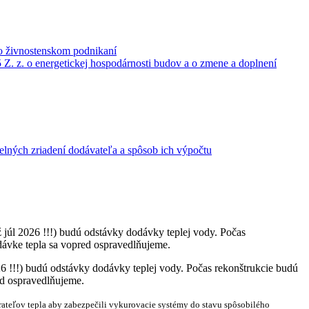
 o živnostenskom podnikaní
5 Z. z. o energetickej hospodárnosti budov a o zmene a doplnení
lných zriadení dodávateľa a spôsob ich výpočtu
až júl 2026 !!!) budú odstávky dodávky teplej vody. Počas
odávke tepla sa vopred ospravedlňujeme.
26 !!!) budú odstávky dodávky teplej vody. Počas rekonštrukcie budú
red ospravedlňujeme.
ateľov tepla aby zabezpečili vykurovacie systémy do stavu spôsobilého