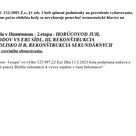
 152/2005 Z.z., §1 ods. 3 boli splnené podmienky na prerušenie vykurovania.
e počas obdobia kedy sa nevykuruje ponechať termostatické hlavice na
la v
Humennom - 2.etapa -
HORÚCOVOD JUH,
V VS EB5 SÍDL. III, REKONŠTRUKCIA
DLISKO II B, REKONŠTRUKCIA SEKUNDÁRNYCH
 verejného obstarávania.
nom - I.etapa" vo výške 125 997,22 Eur. Dňa 11.5.2021 bola podpísaná zmluva o
 práce). Bližšie informácie k výzve nájdete v časti Informácie!